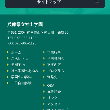
サイトマップ
兵庫県立神出学園
〒651-2304 神戸市西区神出町小束野30
TEL 078-965-1122
FAX 078-965-1123
ホーム
学園行事
ごあいさつ
学園説明会
学園案内
支援内容
神出学園のあゆみ
プログラム
学園生の募集
進路先
一日自由体験
Q&A
施設紹介
リンク
アクセス