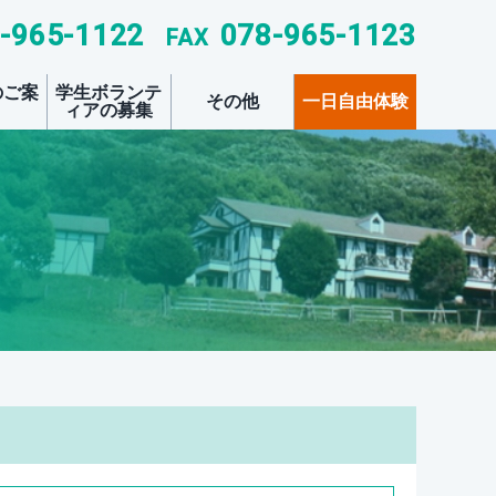
-965-1122
078-965-1123
FAX
のご案
学生ボランテ
その他
一日自由体験
ィアの募集
する夏季研修会
について
明会