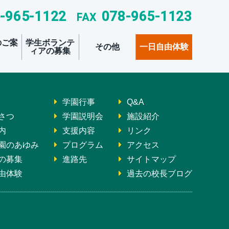
-965-1122
078-965-1123
FAX
のご案
学生ボランテ
その他
一日自由体験
ィアの募集
する夏季研修会
について
明会
学園行事
Q&A
さつ
学園説明会
施設紹介
内
支援内容
リンク
園のあゆみ
プログラム
アクセス
の募集
進路先
サイトマップ
由体験
過去の校長ブログ