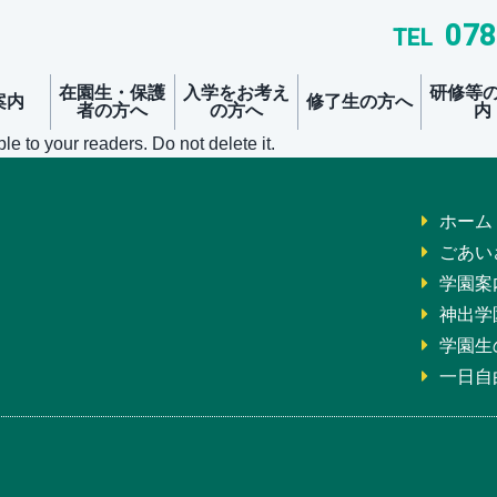
078
TEL
在園生・保護
入学をお考え
研修等
案内
修了生の方へ
者の方へ
の方へ
内
学園説明会及びプログラム体験
不登校支援に関
気象警報発令時
学校担当者向け説
ble to your readers. Do not delete it.
ホーム
ごあい
学園案
神出学
学園生
一日自